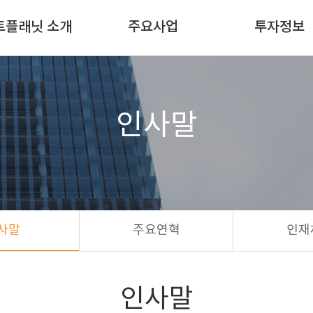
트플래닛 소개
주요사업
투자정보
회사소개
SI사업
공 고
인사말
인프라사
인사말
주요연혁
업
인재채용
DAT사업
오시는길
사말
주요연혁
인재
인사말