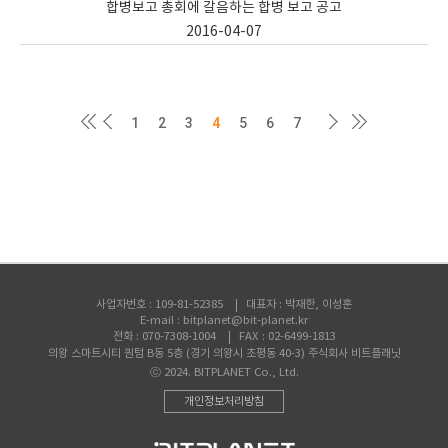
합병보고 총회에 갈음하는 합병 보고 공고
2016-04-07
1
2
3
4
5
6
7
사업자번호 :
109-81-52385
대표자 :
박재한, 이성훈
E-mail :
bitplanet@bit-planet.kr
전화 :
070-7308-1004
FAX :
02-6499-1813
의왕 스마트시티 퀀텀 B동 5층 (경기 의왕시 초평동 40-3) 주식회사 비트플래닛
ⓒ 2024. BITPLANET Co., Ltd.
개인정보처리방침