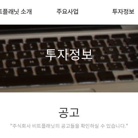
트플래닛 소개
주요사업
투자정보
회사소개
SI사업
공 고
인사말
인프라사
투자정보
주요연혁
업
인재채용
DAT사업
오시는길
공고
"주식회사 비트플래닛의 공고들을 확인하실 수 있습니다."