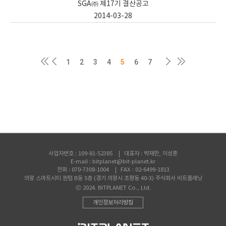
SGA㈜ 제17기 결산공고
2014-03-28
1
2
3
4
5
6
7
사업자번호 :
109-81-52385
대표자 :
박재한, 이성훈
E-mail :
bitplanet@bit-planet.kr
전화 :
070-7308-1004
FAX :
02-6499-1813
의왕 스마트시티 퀀텀 B동 5층 (경기 의왕시 초평동 40-3) 주식회사 비트플래닛
ⓒ 2024. BITPLANET Co., Ltd.
개인정보처리방침